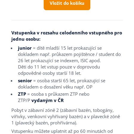
Vložit do košíku
Úvod
Areál
Vstupenka v rozsahu celodenního vstupného pro
jednu osobu:
Před návštěvou
junior
= dítě mladší 15 let prokazující se
dokladem např. průkazem pojištěnce / student do
Programy
26 let prokazující se indexem, ISIC apod.
Děti do 11 let vstup pouze v doprovodu
Abonentní program
odpovědné osoby starší 18 let.
senior
= osoba starší 65 let, prokazující se
dokladem o dosažení věku např. OP
ZTP
= osoba s průkazem ZTP nebo
ZTP/P
vydaným v ČR
Pobyt v zábavní zóně 2 (zábavní bazén, tobogány,
vířivky, venkovní vyhřívaný bazén) a v plavecké zóně
1
(plavecký bazén, prohřívárna).
Vstupenku můžete uplatnit až po 60 minutách od