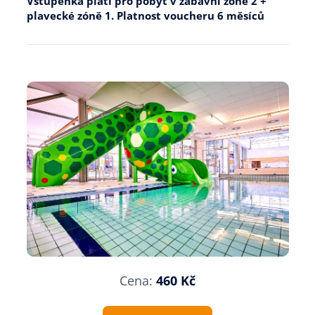
Vstupenka platí pro pobyt v zábavní zóně 2 +
plavecké zóně 1. Platnost voucheru 6 měsíců
Cena:
460 Kč