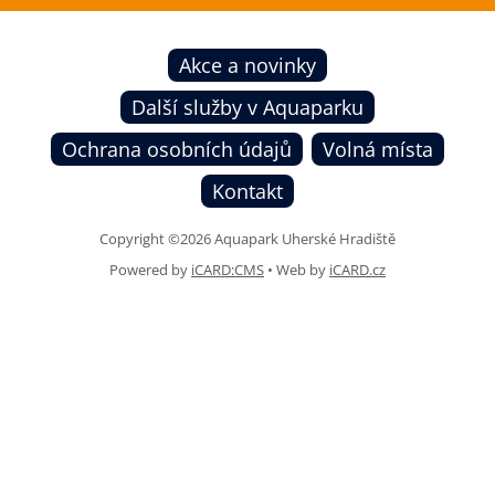
Před návštěvou
Programy
Akce a novinky
Abonentní program
Další služby v Aquaparku
Ochrana osobních údajů
Volná místa
Kontakt
Copyright ©2026 Aquapark Uherské Hradiště
Powered by
iCARD:CMS
•
Web by
iCARD.cz