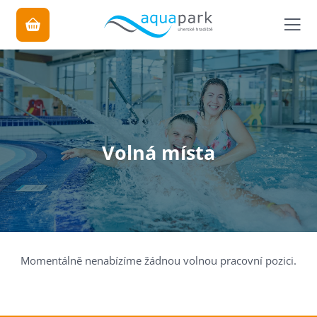
Volná místa
Úvod
Momentálně nenabízíme žádnou volnou pracovní pozici.
Areál