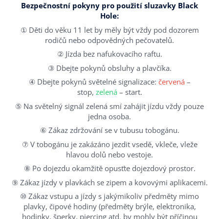
Bezpečnostní pokyny pro použití sluzavky Black
Hole:
① Děti do věku 11 let by měly být vždy pod dozorem
rodičů nebo odpovědných pečovatelů.
② Jízda bez nafukovacího raftu.
③ Dbejte pokynů obsluhy a plavčíka.
④ Dbejte pokynů světelné signalizace:
červená
–
stop,
zelená
– start.
⑤ Na světelný signál zelená smí zahájit jízdu vždy pouze
jedna osoba.
⑥ Zákaz zdržování se v tubusu tobogánu.
⑦ V tobogánu je zakázáno jezdit vsedě, vkleče, vleže
hlavou dolů nebo vestoje.
Úvod
⑧ Po dojezdu okamžitě opusťte dojezdový prostor.
Areál
⑨ Zákaz jízdy v plavkách se zipem a kovovými aplikacemi.
⑩ Zákaz vstupu a jízdy s jakýmikoliv předměty mimo
Před návštěvou
plavky, čipové hodiny (předměty brýle, elektronika,
hodinky, šperky, piercing atd. by mohly být příčinou