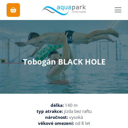
Tobogán BLACK HOLE
délka:
140 m
typ atrakce:
jízda bez raftu
náročnost:
vysoká
věkové omezení:
od 8 let