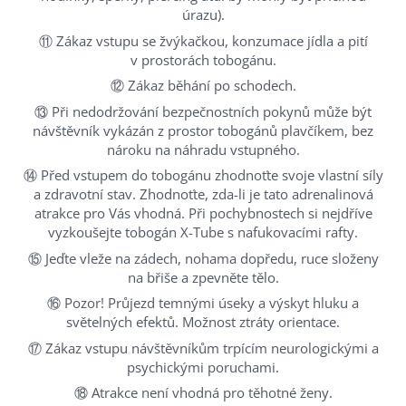
Programy
úrazu).
Abonentní program
⑪ Zákaz vstupu se žvýkačkou, konzumace jídla a pití
v prostorách tobogánu.
⑫ Zákaz běhání po schodech.
⑬ Při nedodržování bezpečnostních pokynů může být
návštěvník vykázán z prostor tobogánů plavčíkem, bez
nároku na náhradu vstupného.
⑭ Před vstupem do tobogánu zhodnoťte svoje vlastní síly
a zdravotní stav. Zhodnoťte, zda-li je tato adrenalinová
atrakce pro Vás vhodná. Při pochybnostech si nejdříve
vyzkoušejte tobogán X-Tube s nafukovacími rafty.
⑮ Jeďte vleže na zádech, nohama dopředu, ruce složeny
na břiše a zpevněte tělo.
⑯ Pozor! Průjezd temnými úseky a výskyt hluku a
světelných efektů. Možnost ztráty orientace.
⑰ Zákaz vstupu návštěvníkům trpícím neurologickými a
psychickými poruchami.
⑱ Atrakce není vhodná pro těhotné ženy.