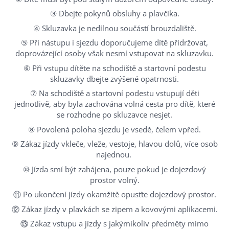
③ Dbejte pokynů obsluhy a plavčíka.
④ Skluzavka je nedílnou součástí brouzdaliště.
⑤ Při nástupu i sjezdu doporučujeme dítě přidržovat,
doprovázející osoby však nesmí vstupovat na skluzavku.
⑥ Při vstupu dítěte na schodiště a startovní podestu
skluzavky dbejte zvýšené opatrnosti.
⑦ Na schodiště a startovní podestu vstupují děti
Úvod
jednotlivě, aby byla zachována volná cesta pro dítě, které
se rozhodne po skluzavce nesjet.
Areál
⑧ Povolená poloha sjezdu je vsedě, čelem vpřed.
Před návštěvou
⑨ Zákaz jízdy vkleče, vleže, vestoje, hlavou dolů, více osob
najednou.
Programy
⑩ Jízda smí být zahájena, pouze pokud je dojezdový
prostor volný.
Abonentní program
⑪ Po ukončení jízdy okamžitě opusťte dojezdový prostor.
⑫ Zákaz jízdy v plavkách se zipem a kovovými aplikacemi.
⑬ Zákaz vstupu a jízdy s jakýmikoliv předměty mimo